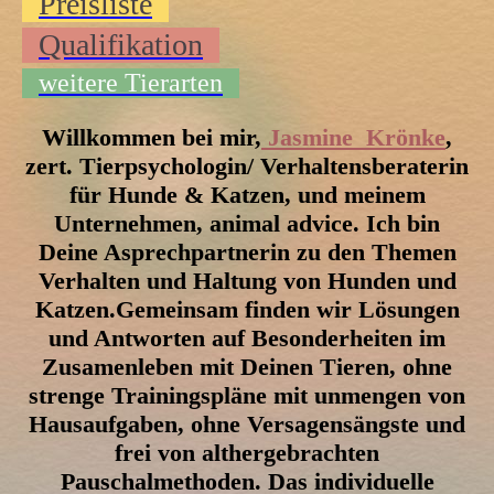
Preisliste
Qualifikation
weitere Tierarten
Willkommen bei mir,
Jasmine Krönke
,
zert. Tierpsychologin/ Verhaltensberaterin
für Hunde & Katzen, und meinem
Unternehmen,
a
nimal
a
dvice
.
Ich bin
Deine Asprechpartnerin zu den Themen
Verhalten und Haltung von Hunden und
Katzen.Gemeinsam finden wir Lösungen
und Antworten auf Besonderheiten im
Zusamenleben mit Deinen Tieren, ohne
strenge Trainingspläne mit unmengen von
Hausaufgaben, ohne Versagensängste und
frei von althergebrachten
Pauschalmethoden.
Das individuelle